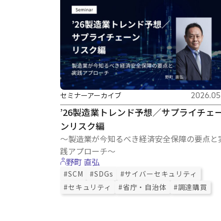
セミナーアーカイブ
2026.05.
’26製造業トレンド予想／サプライチェ
ンリスク編
〜製造業が今知るべき経済安全保障の要点と
践アプローチ〜
野町 直弘
#SCM
#SDGs
#サイバーセキュリティ
#セキュリティ
#省庁・自治体
#調達購買