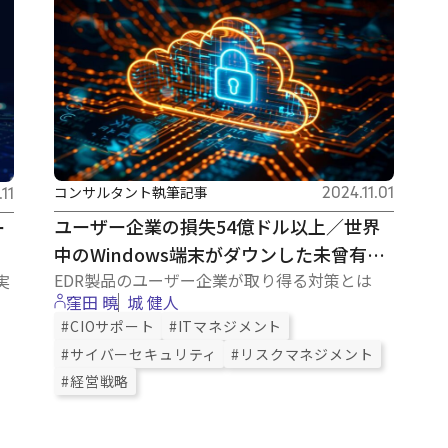
コンサルタント執筆記事
2024.11.01
11
ユーザー企業の損失54億ドル以上／世界
ー
中のWindows端末がダウンした未曾有の
EDR製品のユーザー企業が取り得る対策とは
実
障害から考えるサイバーセキュリティ製
窪田 曉
城 健人
品利用のリスクマネジメント
#CIOサポート
#ITマネジメント
#サイバーセキュリティ
#リスクマネジメント
#経営戦略