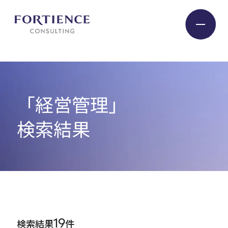
プライバシー設定
Industry
「経営管理」
Service
検索結果
Insight
Expert
19
検索結果
件
Company