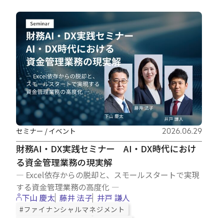
セミナー / イベント
2026.06.29
財務AI・DX実践セミナー AI・DX時代におけ
る資金管理業務の現実解
― Excel依存からの脱却と、スモールスタートで実現
する資金管理業務の高度化 ―
下山 慶太
藤井 法子
井戸 謙人
#ファイナンシャルマネジメント