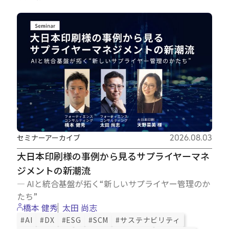
Careers
News
Contact
サイト内検索
セミナーアーカイブ
2026.08.03
大日本印刷様の事例から見るサプライヤーマネ
ジメントの新潮流
JP
EN
― AIと統合基盤が拓く“新しいサプライヤー管理のか
たち”
橋本 健秀
太田 尚志
#AI
#DX
#ESG
#SCM
#サステナビリティ