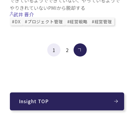
できているようでできていない、やっているようで
やりきれていないPMIから脱却する
武井 晋介
#DX
#プロジェクト管理
#経営戦略
#経営管理
投
1
2
次へ
稿
の
ペー
ジ
送
り
Insight TOP