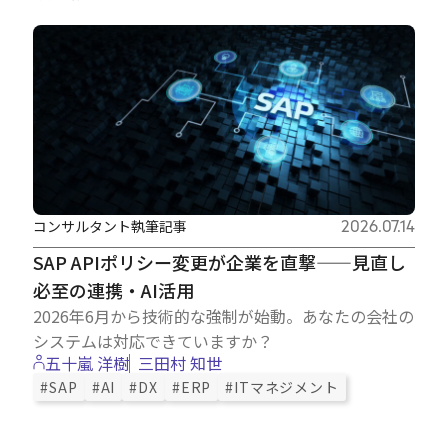
Careers
News
Contact
コンサルタント執筆記事
2026.07.14
サイト内検索
SAP APIポリシー変更が企業を直撃——見直し
必至の連携・AI活用
2026年6月から技術的な強制が始動。あなたの会社の
JP
EN
システムは対応できていますか？
五十嵐 洋樹
三田村 知世
#SAP
#AI
#DX
#ERP
#ITマネジメント