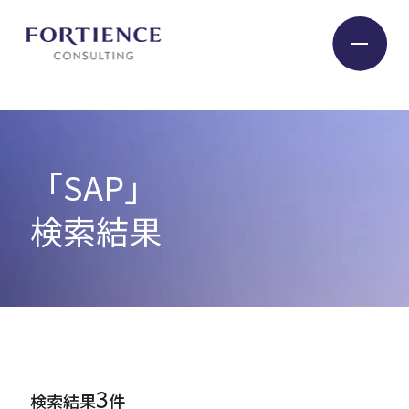
プライバシー設定
Industry
「SAP」
Service
検索結果
Insight
Expert
3
検索結果
件
Company