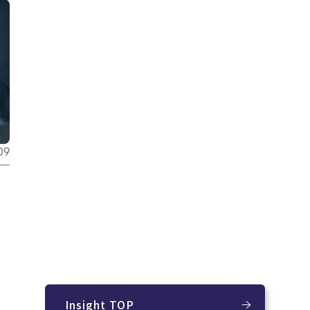
09
Insight TOP