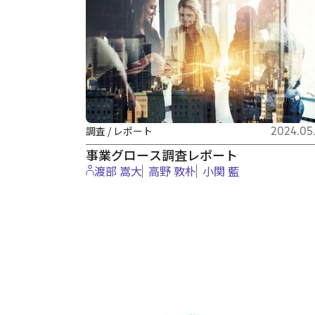
調査 / レポート
2024.05.
事業グロース調査レポート
渡部 嵩大
⾼野 敦朴
小関 藍