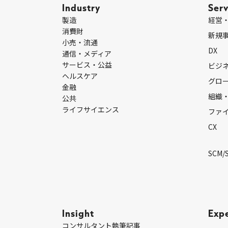
Industry
Serv
製造
経営
消費財
新規
小売・流通
DX
通信・メディア
サービス・公益
ビジ
ヘルスケア
グロ
金融
組織
公共
ライフサイエンス
ファ
CX
SCM/
Insight
Exp
コンサルタント執筆記事