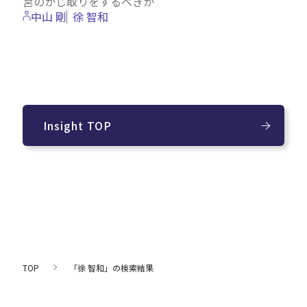
営のかじ取りをするべきか
中山 剛
徐 智和
Insight TOP
TOP
「徐 智和」の検索結果