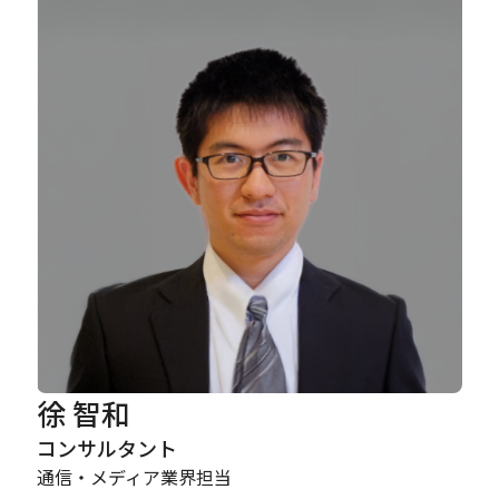
Careers
News
Contact
サイト内検索
JP
EN
徐 智和
コンサルタント
通信・メディア業界担当