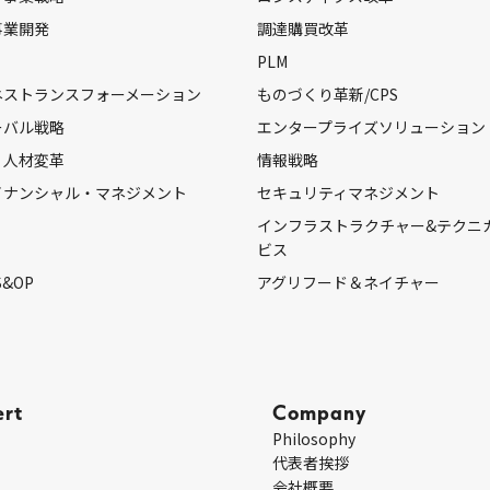
事業開発
調達購買改革
PLM
ネストランスフォーメーション
ものづくり革新/CPS
ーバル戦略
エンタープライズソリューション
・人材変革
情報戦略
イナンシャル・マネジメント
セキュリティマネジメント
インフラストラクチャー&テクニ
ビス
S&OP
アグリフード＆ネイチャー
ert
Company
Philosophy
代表者挨拶
会社概要