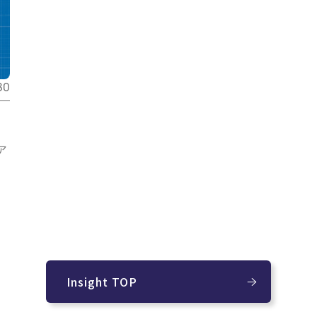
30
ア
Insight TOP