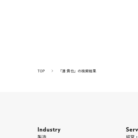
TOP
「湊 貴也」の検索結果
Industry
Serv
製造
経営