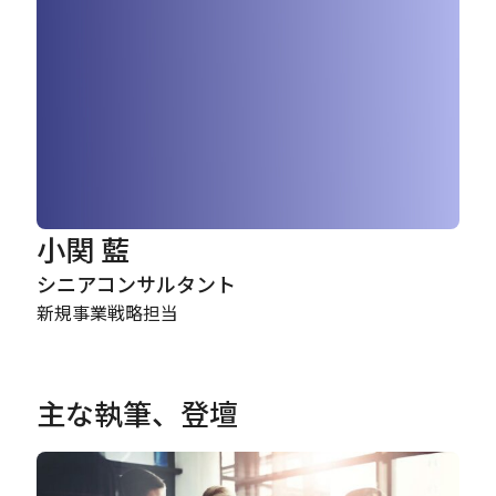
Careers
News
Contact
小関 藍
サイト内検索
シニアコンサルタント
新規事業戦略担当
JP
EN
主な執筆、登壇