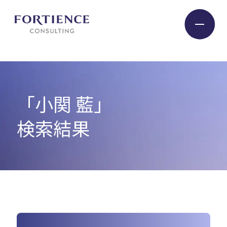
プライバシー設定
Industry
「小関 藍」
Service
検索結果
Insight
Expert
Company