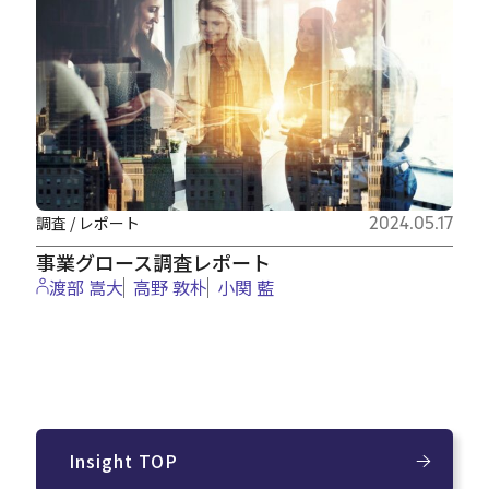
調査 / レポート
2024.05.17
事業グロース調査レポート
渡部 嵩大
⾼野 敦朴
小関 藍
Insight TOP