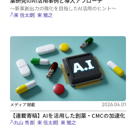
薬研究のAI活用事例と導入アプローチ
～新薬創出力の強化を目指したAI活用のヒント～
東 信太朗
東 雅之
メディア掲載
2026.04.01
【連載寄稿】AIを活用した創薬・CMCの加速化
丸山 秀喜
東 信太朗
東 雅之