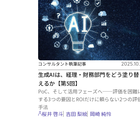
コンサルタント執筆記事
2025.10.
生成AIは、経理・財務部門をどう塗り替
えるか【第5回】
PoC、そして活用フェーズへ──評価を困難
する3つの要因とROIだけに頼らない2つの評
手法
桜井 啓斗
吉田 梨絵
岡崎 純怜