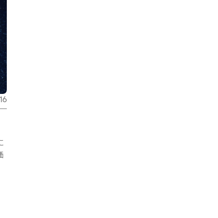
16
に
価