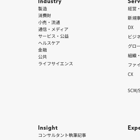
Industry
Serv
製造
経営
消費財
新規
小売・流通
DX
通信・メディア
サービス・公益
ビジ
ヘルスケア
グロ
金融
組織
公共
ライフサイエンス
ファ
CX
SCM/
Insight
Exp
コンサルタント執筆記事