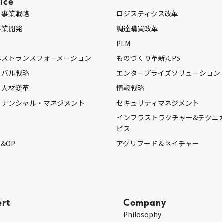
ice
・事業戦略
ロジスティクス改革
事業開発
調達購買改革
PLM
ネストランスフォーメーション
ものづくり革新/CPS
ーバル戦略
エンタープライズソリューション
・人材変革
情報戦略
イナンシャル・マネジメント
セキュリティマネジメント
インフラストラクチャー&テクニ
ビス
S&OP
アグリフード＆ネイチャー
ert
Company
Philosophy