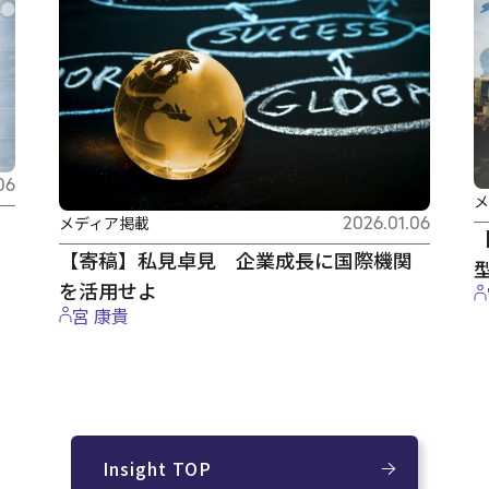
06
メ
メディア掲載
2026.01.06
【寄稿】私見卓見 企業成長に国際機関
を活用せよ
宮 康貴
Insight TOP