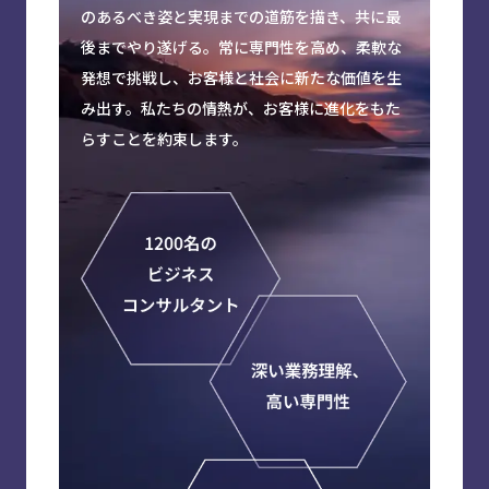
のあるべき姿と実現までの道筋を描き、共に最
後までやり遂げる。常に専門性を高め、柔軟な
Service
発想で挑戦し、お客様と社会に新たな価値を生
み出す。私たちの情熱が、お客様に進化をもた
View All
らすことを約束します。
Expert