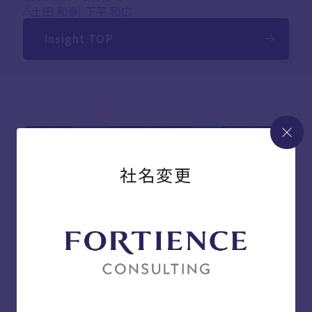
土田 和幸
下平 和広
Insight TOP
閉じ
社名変更