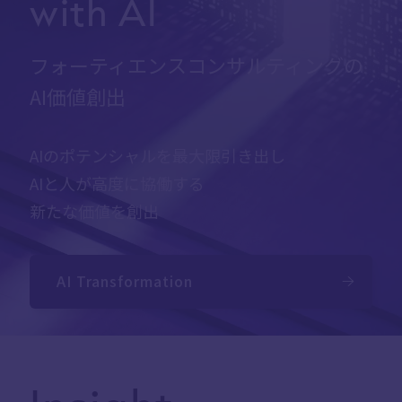
with AI
Careers
フォーティエンスコンサルティングの
AI価値創出
News
AIのポテンシャルを最大限引き出し
Contact
AIと人が高度に協働する
サイト内検索
新たな価値を創出
AI Transformation
JP
EN