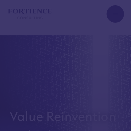
プライバシー設定
Industry
Service
Insight
Expert
Value Reinvention
Company