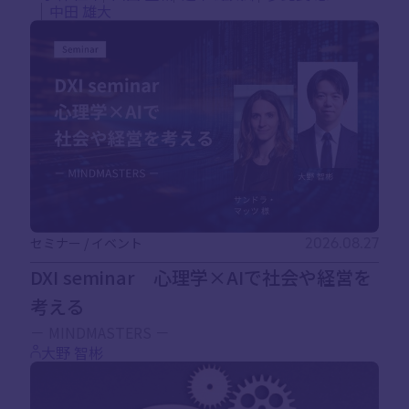
中田 雄大
セミナー / イベント
2026.08.27
DXI seminar 心理学×AIで社会や経営を
考える
－ MINDMASTERS －
大野 智彬