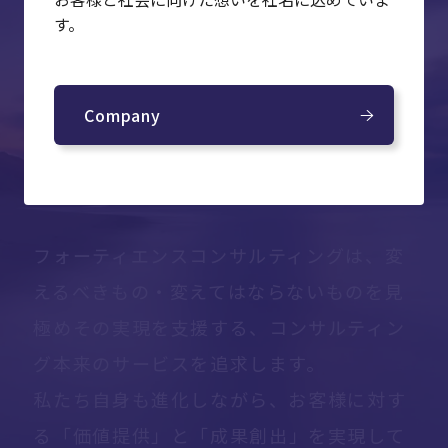
Company
す。
Company
フォーティエンスコンサルティングは、
変
えるべきもの・変えてはならないものを
見
極めその実現を支援する、
コンサルティン
グ本来のサービスを追求します。
私たち自身も進化しながら、お客様に対す
る
「価値提供」と「成果創出」を実現して