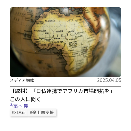
Careers
News
Contact
サイト内検索
メディア掲載
2025.04.05
【取材】「日仏連携でアフリカ市場開拓を」
JP
EN
この人に聞く
高木 晃
#SDGs
#途上国支援