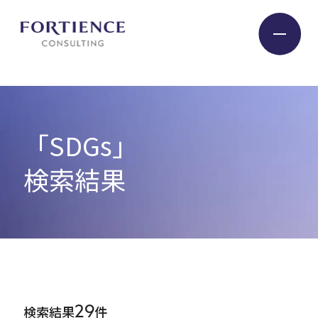
プライバシー設定
Industry
「SDGs」
Service
検索結果
Insight
Expert
29
検索結果
件
Company