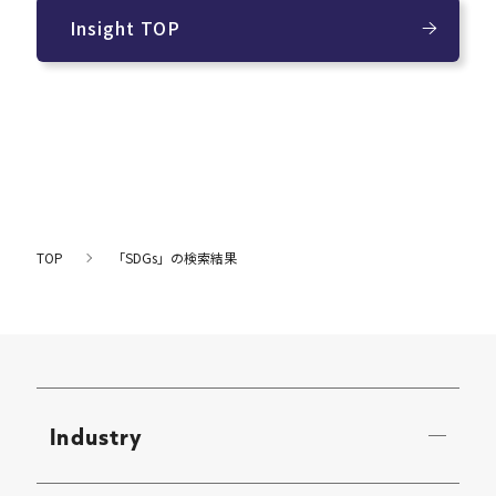
Insight TOP
TOP
「SDGs」の検索結果
Industry