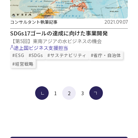
コンサルタント執筆記事
2021.09.07
SDGs17ゴールの達成に向けた事業開発
【第5回】東南アジアの水ビジネスの機会
途上国ビジネス支援担当
#ESG
#SDGs
#サステナビリティ
#省庁・自治体
#経営戦略
投
前へ
1
2
3
次へ
稿
の
ペー
ジ
送
り