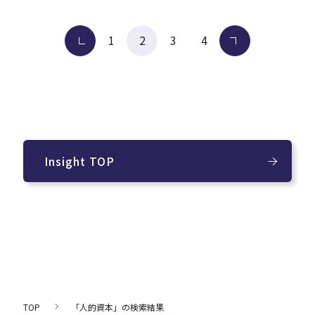
投
前へ
1
2
3
4
次へ
稿
の
ペー
ジ
送
り
Insight TOP
TOP
「人的資本」の検索結果