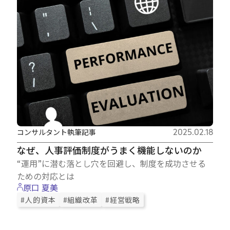
コンサルタント執筆記事
2025.02.18
なぜ、人事評価制度がうまく機能しないのか
“運用”に潜む落とし穴を回避し、制度を成功させる
ための対応とは
原口 夏美
#人的資本
#組織改革
#経営戦略