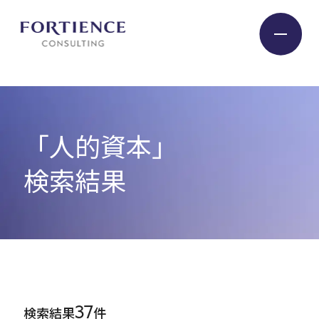
プライバシー設定
Industry
「人的資本」
Service
検索結果
Insight
Expert
37
検索結果
件
Company