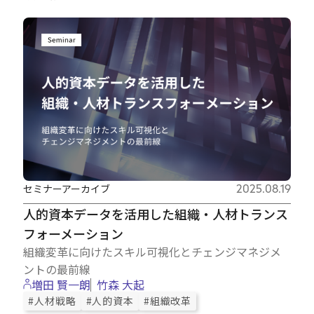
Careers
News
Contact
サイト内検索
セミナーアーカイブ
2025.08.19
人的資本データを活用した組織・人材トランス
フォーメーション
JP
EN
組織変革に向けたスキル可視化とチェンジマネジメ
ントの最前線
増田 賢一朗
竹森 大起
#人材戦略
#人的資本
#組織改革