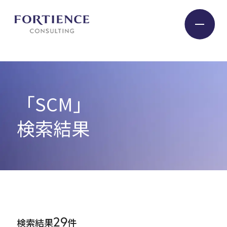
プライバシー設定
Industry
「SCM」
Service
検索結果
Insight
Expert
29
検索結果
件
Company