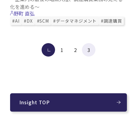
化を進める～
野町 直弘
#AI
#DX
#SCM
#データマネジメント
#調達購買
投
前へ
1
2
3
稿
の
ペー
ジ
送
り
Insight TOP