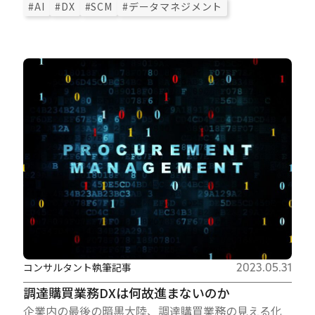
#AI
#DX
#SCM
#データマネジメント
コンサルタント執筆記事
2023.05.31
調達購買業務DXは何故進まないのか
企業内の最後の暗黒大陸、調達購買業務の見える化