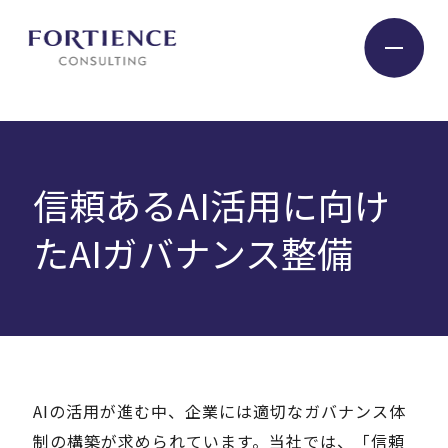
プライバシー設定
Industry
信頼あるAI活用に向け
Service
たAIガバナンス整備
Insight
Expert
AIの活用が進む中、企業には適切なガバナンス体
Company
制の構築が求められています。当社では、「信頼