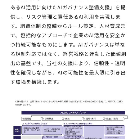
あるAI活用に向けたAIガバナンス整備支援」を提
供し、リスク管理と責任あるAI利用を実現しま
Careers
す。組織体制の整備からルール策定、人材育成ま
で、包括的なアプローチで企業のAI活用を安全か
News
つ持続可能なものにします。AIガバナンスは単な
る規制対応ではなく、経営戦略と連動した価値創
Contact
出の基盤です。当社の支援により、信頼性・透明
サイト内検索
性を確保しながら、AIの可能性を最大限に引き出
す環境を構築します。
JP
EN