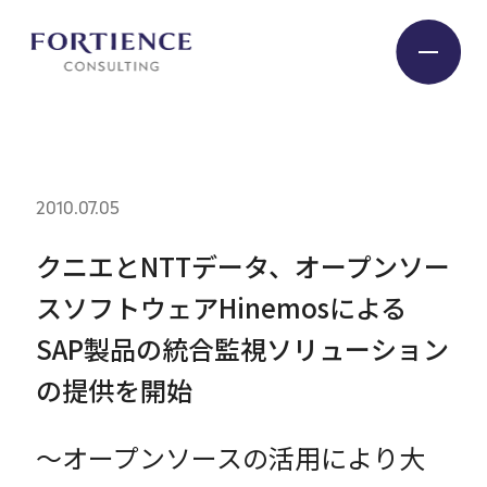
プライバシー設定
Industry
2010.07.05
Service
クニエとNTTデータ、オープンソー
スソフトウェアHinemosによる
Insight
SAP製品の統合監視ソリューション
の提供を開始
Expert
～オープンソースの活用により大
Company