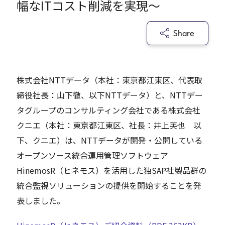
幅なITコスト削減を実現～
Careers
Share
News
株式会社NTTデータ（本社：東京都江東区、代表取
締役社長：山下徹、以下NTTデータ）と、NTTデー
Contact
タグループのコンサルティング会社である株式会社
サイト内検索
クニエ（本社：東京都江東区、社長：井上英也 以
下、クニエ）は、NTTデータが開発・公開している
オープンソース統合運用管理ソフトウェア
JP
EN
HinemosR（ヒネモス）を活用した独SAP社製品群の
統合監視ソリューションの提供を開始することを発
表しました。