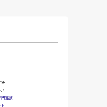
支援
ルス
・部門連携
ント