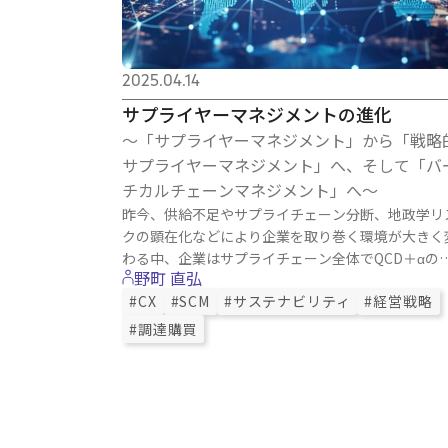
2025.04.14
サプライヤーマネジメントの進化
～「サプライヤーマネジメント」から「戦略
サプライヤーマネジメント」へ、そして「バ
チカルチェーンマネジメント」へ～
昨今、供給不足やサプライチェーン分断、地政学リ
クの顕在化などにより企業を取り巻く環境が大きく
わる中、企業はサプライチェーン全体でQCD＋αの
野町 直弘
正化を実現する取り組み「戦略的サプライヤーマネ
#CX
#SCM
#サステナビリティ
#経営戦略
メント」に取り組んでいく必要があります。 本ホワ
トペーパーでは、従来のサプライヤーマネジメント
#調達購買
戦略的サプライヤーマネジメントの違いや実現事例
取り上げます。 また、今後、調達購買部門主導で企
の競争力強化を実現する有効なアプローチとして、
上から川下までを含むバーチカル（垂直）でバリュ
チェーンを最適化する「バーチカルチェーンマネジ