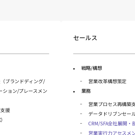
セールス
戦略/構想
（ブランドディング/
営業改革構想策定
ーション/プレースメン
業務
営業プロセス再構築
定支援
データドリブンセー
X）
CRM/SFA全社展開
営業実行力アセスメ