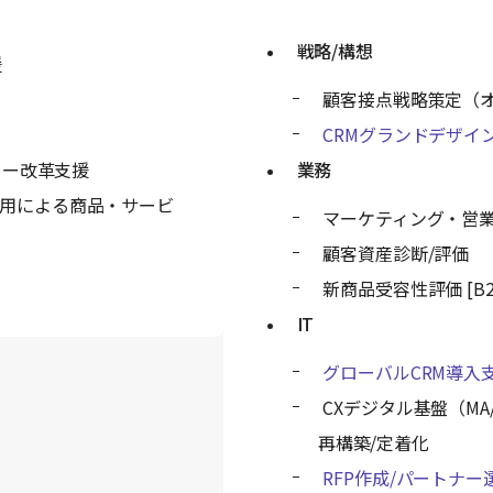
戦略/構想
援
ト
顧客接点戦略策定（
CRMグランドデザイ
ター改革支援
業務
)分析活用による商品・サービ
マーケティング・営
顧客資産診断/評価
新商品受容性評価 [B2C
IT
グローバルCRM導入
CXデジタル基盤（MA/SF
再構築/定着化
RFP作成/パートナー選