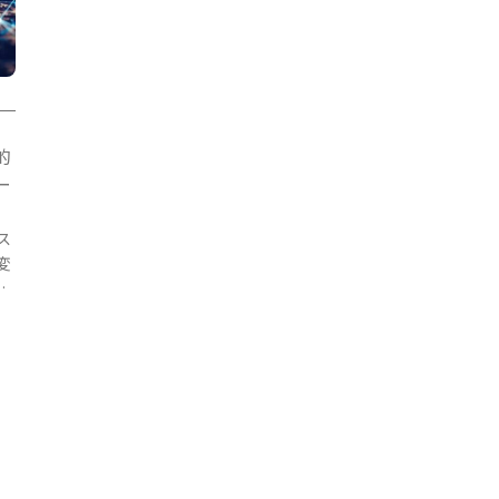
的
ー
ス
変
適
ジ
イ
と
を
業
川
ー
メ