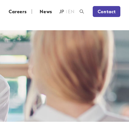
Careers
News
JP
EN
Contact