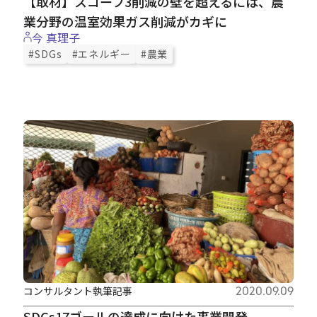
【取材】スコープ3削減の壁を超えるには、農
業分野の温室効果ガス削減がカギに
今 真理子
#SDGs
#エネルギー
#農業
コンサルタント執筆記事
2020.09.09
SDGs17ゴールの達成に向けた事業開発