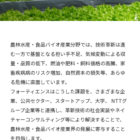
Careers
News
農林水産・食品バイオ産業分野では、技術革新は進
む一方で基盤となる担い手不足、気候変動による収
Contact
量・品質の低下、燃油や肥料・飼料価格の高騰、家
畜疾病病のリスク増加、自然資本の損失等、あらゆ
サイト内検索
る危機に直面しています。
フォーティエンスはこうした課題を、さまざまな企
業、公共セクター、スタートアップ、大学、 NTTグ
JP
EN
ループ企業等と連携し、革新技術の社会実装やネイ
チャーコンサルティング等により解決することで、
農林水産・食品バイオ産業界の発展に寄与すること
を目指します。