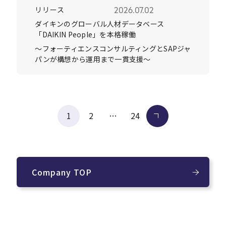
リリース
2026.07.02
ダイキンのグローバル人材データベース
「DAIKIN People」を本格稼働
～フォーティエンスコンサルティングとSAPジャ
パンが構想から運用まで一貫支援～
投
1
2
…
24
次へ
稿
の
ペー
ジ
Company TOP
送
り