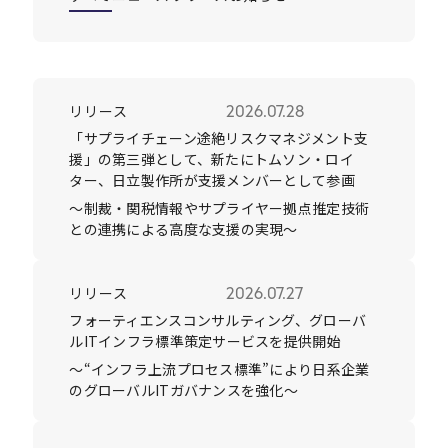
Careers
リリース
2026.07.28
News
「サプライチェーン途絶リスクマネジメント支
援」の第三弾として、新たにトムソン・ロイ
ター、日立製作所が支援メンバーとして参画
Contact
～制裁・関税情報やサプライヤー拠点推定技術
との連携による高度な支援の実現～
サイト内検索
リリース
2026.07.27
フォーティエンスコンサルティング、グローバ
JP
EN
ルITインフラ標準策定サービスを提供開始
～“インフラ上流プロセス標準”により日系企業
のグローバルITガバナンスを強化～