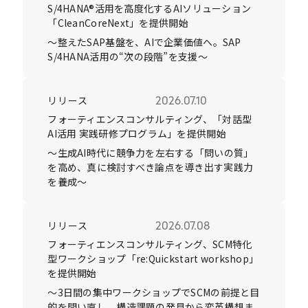
S/4HANA®活用を高度化するAIソリューション
「CleanCoreNext」を提供開始
～整えたSAP基盤を、AIで企業価値へ。SAP
S/4HANA活用の“次の段階”を支援～
リリース
2026.07.10
フォーティエンスコンサルティング、「対話型
AI活用 実践研修プログラム」を提供開始
～生成AI時代に競争力を左右する「問いの質」
を高め、真に検討すべき論点を導き出す実践力
を養成～
リリース
2026.07.08
フォーティエンスコンサルティング、SCM特化
型ワークショップ「re:Quickstart workshop」
を提供開始
～3日間の集中ワークショップでSCMの前提と目
的を問い直し、構造課題の発見から変革構想ま