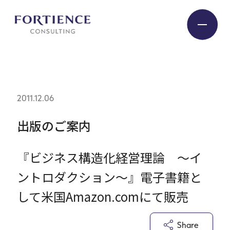
プライバシー設定
Industry
2011.12.06
Service
出版のご案内
『ビジネス構造化経営理論 ～イ
Insight
ントロダクション～』電子書籍と
Expert
して米国Amazon.comにて販売
Company
Share