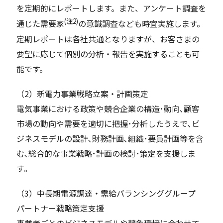
を定期的にレポートします。また、アンケート調査を
(注2)
通じた需要家
の意識調査なども時宜実施します。
定期レポートは各社共通となりますが、お客さまの
要望に応じて個別の分析・報告を実施することも可
能です。
（2）新電力事業戦略立案・計画策定
電気事業における政策や競合企業の構造･動向､顧客
市場の動向や需要を適切に把握･分析したうえで､ビ
ジネスモデルの設計､財務計画､組織･要員計画等を含
む､総合的な事業戦略･計画の検討･策定を支援しま
す｡
（3）中長期電源調達・需給バランシンググループ
パートナー戦略策定支援
事業者ごとのビジネスモデルや競争環境に合わせて､