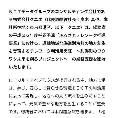
ＮＴＴデータグループのコンサルティング会社であ
Careers
る株式会社クニエ（代表取締役社長：高木 真也、本
社所在地：東京都港区、以下 クニエ）は、総務省
News
の平成２６年度補正予算「ふるさとテレワーク推進
事業」における、過疎地域北海道別海町の地方創生
Contact
を実現するテレワーク利活用実証 ～別海町のワク
ワク未来を創るプロジェクト～ の業務支援を開始
サイト内検索
いたします。
ローカル・アベノミクスが提言される中、地方で働
JP
EN
き、学び、安心して暮らせる環境をＩＣＴの利活用
によって実現し、地方への人の流れを生みだすこと
によって、元気で豊かな地方を創生することが重要
です。総務省においては本問題意識を踏まえ、「地