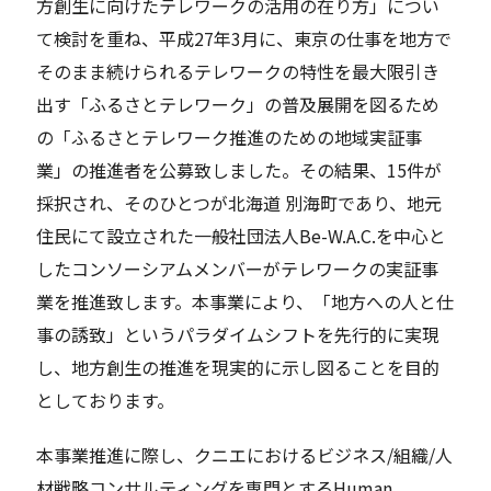
方創生に向けたテレワークの活用の在り方」につい
て検討を重ね、平成27年3月に、東京の仕事を地方で
そのまま続けられるテレワークの特性を最大限引き
出す「ふるさとテレワーク」の普及展開を図るため
の「ふるさとテレワーク推進のための地域実証事
業」の推進者を公募致しました。その結果、15件が
採択され、そのひとつが北海道 別海町であり、地元
住民にて設立された一般社団法人Be-W.A.C.を中心と
したコンソーシアムメンバーがテレワークの実証事
業を推進致します。本事業により、「地方への人と仕
事の誘致」というパラダイムシフトを先行的に実現
し、地方創生の推進を現実的に示し図ることを目的
としております。
本事業推進に際し、クニエにおけるビジネス/組織/人
材戦略コンサルティングを専門とするHuman