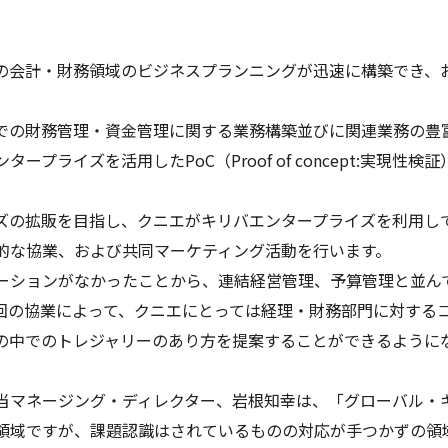
の会計・財務領域のビジネスプランニングが迅速に構築でき、
での財務管理・資金管理に関する業務構築並びに関連業務の豊
プライズを活用したPoC（Proof of concept:実現
ズの拡販を目指し、クニエがキリバエンタープライズを利用し
的な協業、および共同マーケティング活動を行います。
ーションがなかったことから、連結経営管理、予算管理と並ん
回の協業によって、クニエにとっては経理・財務部門に対する
の中でのトレジャリーのあり方を提案することができるように
当マネージング・ディレクター、岩根知幸は、「グローバル・
領域ですが、課題認識はされているものの対応が手つかずの領