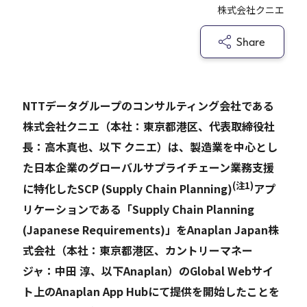
株式会社クニエ
Careers
Share
News
NTTデータグループのコンサルティング会社である
株式会社クニエ（本社：東京都港区、代表取締役社
Contact
長：高木真也、以下 クニエ）は、製造業を中心とし
サイト内検索
た日本企業のグローバルサプライチェーン業務支援
(注1)
に特化したSCP (Supply Chain Planning)
アプ
リケーションである「Supply Chain Planning
JP
EN
(Japanese Requirements)」をAnaplan Japan株
式会社（本社：東京都港区、カントリーマネー
ジャ：中田 淳、以下Anaplan）のGlobal Webサイ
ト上のAnaplan App Hubにて提供を開始したことを