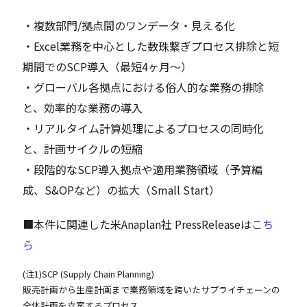
・複数部門/拠点間のワンデータ・見える化
・Excel業務を中心とした数珠繋ぎプロセス排除と短
期間でのSCP導入（最短4ヶ月～）
・グローバル各拠点における俗人的な業務の排除
と、効率的な業務の導入
・リアルタイム計算処理によるプロセスの同時化
と、計画サイクルの短縮
・段階的なSCP導入拠点や適用業務領域（予算編
成、S&OPなど）の拡大（Small Start）
■本件に関連した米Anaplan社 PressReleaseは
こち
ら
(注1)SCP (Supply Chain Planning)
販売計画から生産計画まで業務領域を跨いたサプライチェーンの
全体計画を立案するプロセス