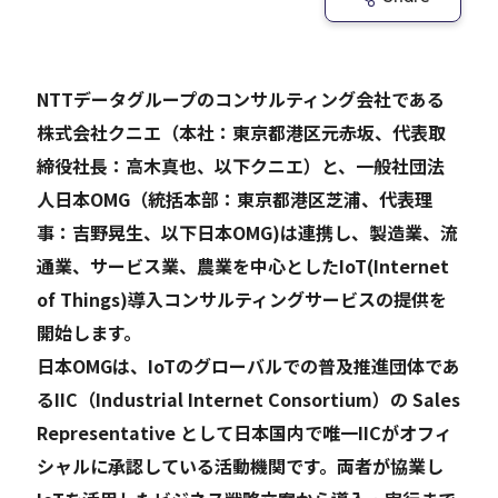
Careers
NTTデータグループのコンサルティング会社である
株式会社クニエ（本社：東京都港区元赤坂、代表取
News
締役社長：高木真也、以下クニエ）と、一般社団法
人日本OMG（統括本部：東京都港区芝浦、代表理
Contact
事：吉野晃生、以下日本OMG)は連携し、製造業、流
サイト内検索
通業、サービス業、農業を中心としたIoT(Internet
of Things)導入コンサルティングサービスの提供を
開始します。
日本OMGは、IoTのグローバルでの普及推進団体であ
JP
EN
るIIC（Industrial Internet Consortium）の Sales
Representative として日本国内で唯一IICがオフィ
シャルに承認している活動機関です。両者が協業し