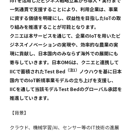
IoTを活用したビジネス戦略立案から導入・実行まで
一気通貫で支援することにより、利用企業は、事業
に資する価値を明確にし、収益性を目指したIoTの取
り組みを推進することが可能となります。
クニエは本サービスを通じて、企業のIoTを用いたビ
ジネスイノベーションの実現や、効率的な農業の実
現に貢献し、日本国内のみならず海外での展開にも
寄与していきます。日本OMGは、クニエと連携して
（注1）
IICで蓄積されたTest Bed
ノウハウを基に日本
国内でのIoT新規事業モデルの立ち上げを支援し、
IICを通して当該モデルTest Bedのグローバル承認を
推進していきます。
【背景】
クラウド、機械学習/AI、センサー等のIT技術の進展