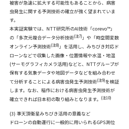
被害が急速に拡大する可能性もあることから、病害
虫発生に関する予測技術の確立が強く望まれていま
す。
本実証実験では、NTT研究所のAI技術「corevo™」
(注7)
の「多次元複合データ分析技術
」や「時空間変数
(注8)
オンライン予測技術
」を活用し、みちびき対応ド
ローンなどで収集した画像・位置情報や水温・地温
(サーモグラフィカメラ活用)などと、NTTグループが
保有する気象データや地図データなどを組み合わせ
(注9)
て分析することによる病害虫発生予測技術
を検証
します。なお、稲作における病害虫発生予測技術が
(注10)
確立できれば日本初の取り組みとなります。
(3) 準天頂衛星みちびき活用の意義など
ドローンの自動運行に一般的に用いられるGPS測位