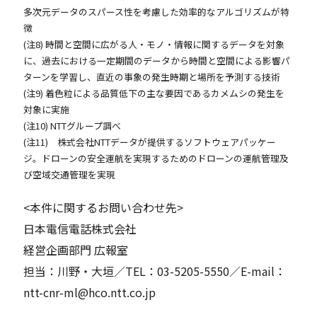
多次元データのスパース性を考慮した効率的なアルゴリズムが特
徴
(注8) 時間と空間に広がる人・モノ・情報に関するデータを対象
に、過去における一定期間のデータから時間と空間による影響パ
ターンを学習し、直近の事象の発生時期と場所を予測する技術
(注9) 着色粒による品質低下の主な要因であるカメムシの発生を
対象に実施
(注10) NTTグループ調べ
(注11) 株式会社NTTデータが提供するソフトウェアパッケー
ジ。ドローンの安全運航を実現するためのドローンの運航管理及
び空域交通管理を実現
<本件に関するお問い合わせ先>
日本電信電話株式会社
経営企画部門 広報室
担当：川野・大垣／TEL：03-5205-5550／E-mail：
ntt-cnr-ml@hco.ntt.co.jp