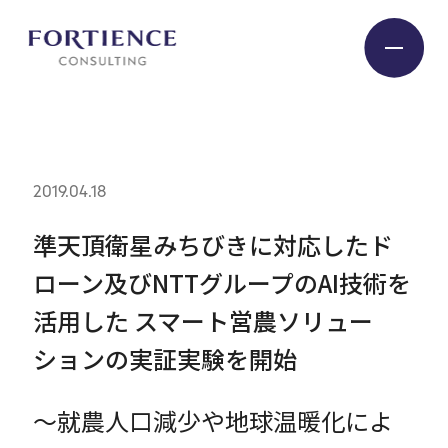
プライバシー設定
Industry
2019.04.18
Service
準天頂衛星みちびきに対応したド
ローン及びNTTグループのAI技術を
Insight
活用した スマート営農ソリュー
ションの実証実験を開始
Expert
～就農人口減少や地球温暖化によ
Company