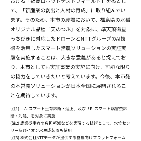
おける「福島ロボットテストフィールド」を核とし
て、「新産業の創出と人材の育成」に取り組んでい
ます。そのため、本市の農場において、福島県の水稲
オリジナル品種「天のつぶ」を対象に、準天頂衛星
みちびきに対応したドローンとNTTグループのAI技
術を活用したスマート営農ソリューションの実証実
験を実施することは、大きな意義があると捉えてお
り、本市としても実証事業の実施に向け、可能な限り
の協力をしていきたいと考えています。今後、本市発
の本営農ソリューションが日本全国に展開されるこ
とを期待しています。
(注1) 「A. スマート生育診断・追肥」及び「B. スマート病害虫診
断・対処」を対象に実施
(注2) 農業従事者の負担軽減などを実現する技術として、水位セン
サー及びイオン水生成装置も使用
(注3) 株式会社NTTデータが提供する営農向けプラットフォーム