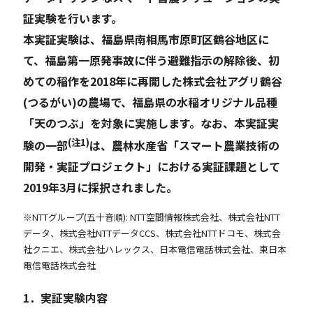
証実験を行います。
本実証実験は、福島県南相馬市原町区鶴谷地区に
て、福島第一原発事故に伴う避難指示の解除後、初
めての稲作を2018年に再開した株式会社アグリ鶴谷
(つるがい)の農場で、福島県の水稲オリジナル品種
「天のつぶ」を対象に実施します。なお、本実証実
(注1)
験の一部
は、農林水産省「スマート農業技術の
開発・実証プロジェクト」における実証課題として
2019年3月に採択されました。
※NTTグループ(五十音順): NTT空間情報株式会社、株式会社NTT
データ、株式会社NTTデータCCS、株式会社NTTドコモ、株式会
社クニエ、株式会社ハレックス、日本電信電話株式会社、東日本
電信電話株式会社
1
．実証実験内容