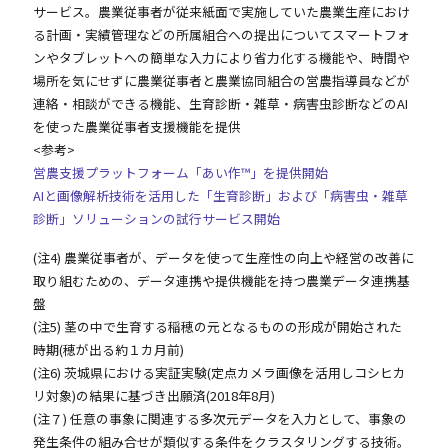
サービス。農業従事者が従来紙面で実施していた農業生産におけ
る計画・実績管理などの所属組合への提出についてスマートフォ
ンやタブレットへの簡単な入力により省力化する機能や、時間や
場所を気にせずに農業従事者と農業協同組合の営農指導員などが
連絡・相談ができる機能、生育診断・雑草・病害虫診断などのAI
を使った農業従事者支援機能を提供
<参考>
営農支援プラットフォーム「あい作™」を提供開始
AIと画像解析技術を活用した「生育診断」および「病害虫・雑草
診断」ソリューションの試行サービス開始
(注4) 農業従事者が、データを使って生産性の向上や経営の改善に
取り組むための、データ連携や提供機能を持つ農業データ連携基
盤
(注5) 茎の中で生育する稲穂の元となるものの形成が開始された
時期(穂が出る約１カ月前)
(注6) 茨城県における実証実験(定点カメラ画像を活用しコシヒカ
リ対象)の結果に基づき出願済(2018年8月)
(注７) 任意の事象に関連する多次元データを入力として、事象の
発生条件の組み合せが類似する条件をクラスタリングする技術。