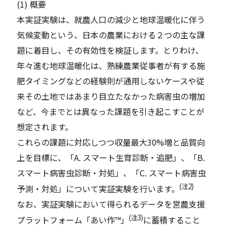
(1) 概要
本実証実験は、就農人口の減少と地球温暖化に伴う
気候変動という、日本の農業における２つの主な課
題に着目し、その有効性を検証します。とりわけ、
年々進む地球温暖化は、熟練農業従事者が有する施
肥タイミングなどの経験則が通用しないケースや従
来その土地ではあまり目立たなかった病害虫の増加
など、今までとは異なった課題を引き起こすことが
想定されます。
これらの課題に対応しつつ収量最大30%増と品質向
上を目標に、「A. スマート生育診断・追肥」、「B.
スマート病害虫診断・対処」、「C. スマート病害虫
(注2)
予測・対処」について実証実験を行います。
なお、実証実験において得られるデータを営農支援
(注3)
プラットフォーム「あい作™」
に蓄積すること