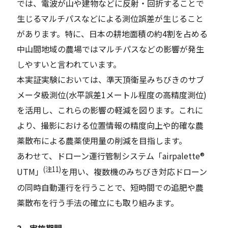
では、電波が山や建物などに反射・回折することで
生じるマルチパスなどによる測位誤差が生じること
があります。特に、日本の耕地面積の約4割を占める
中山間地域の農場ではマルチパスなどの影響が発生
しやすいと言われています。
本実証実験においては、準天頂衛星みちびきのサブ
メータ級測位(水平誤差1メートル程度の高精度測位)
を活用し、これらの影響の軽減を図ります。これに
より、撮影における位置情報の精度向上や的確な農
薬散布による農薬使用量の削減を目指します。
あわせて、ドローン運行管制システム「airpalette®
(注11)
UTM」
を用い、複数機のみちびき対応ドローン
の同時自動運行を行うことで、短時間での追肥や農
薬散布を行う手法の確立にも取り組みます。
2．実施期間