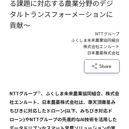
る課題に対応する農業分野のデジ
タルトランスフォーメーションに
Careers
貢献～
NTTグループ
News
ふくしま未来農業協同組合
株式会社エンルート
日本農薬株式会社
Contact
Share
サイト内検索
※
NTTグループ
、ふくしま未来農業協同組合、株式会
JP
EN
社エンルート、日本農薬株式会社は、準天頂衛星み
ちびきに対応したドローン(以下、みちびき対応ド
ローン)やNTTグループの先進的なAI技術を活用した
データドリブンなスマート営農ソリューションの実