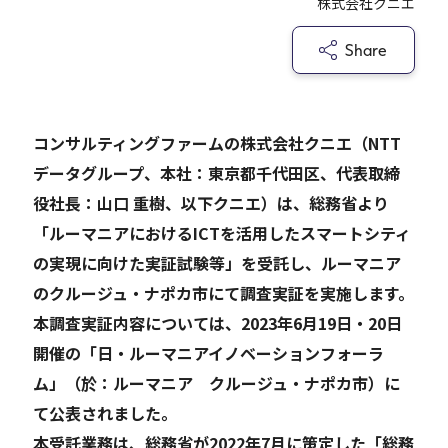
株式会社クニエ
Share
Careers
News
コンサルティングファームの株式会社クニエ（NTT
データグループ、本社：東京都千代田区、代表取締
Contact
役社長：山口 重樹、以下クニエ）は、総務省より
サイト内検索
「ルーマニアにおけるICTを活用したスマートシティ
の実現に向けた実証試験等」を受託し、ルーマニア
のクルージュ・ナポカ市にて調査実証を実施します。
本調査実証内容については、2023年6月19日・20日
JP
EN
開催の「日・ルーマニアイノベーションフォーラ
ム」（於：ルーマニア クルージュ・ナポカ市）に
て公表されました。
本受託業務は、総務省が2022年7月に策定した「総務