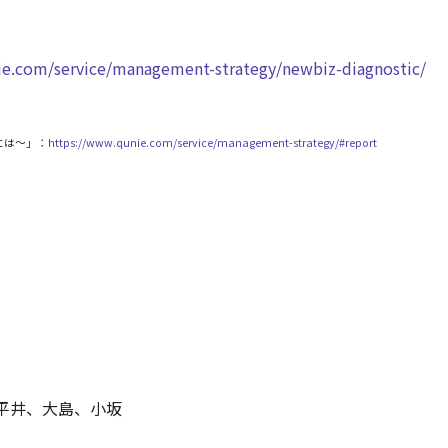
nie.com/service/management-strategy/newbiz-diagnostic/
には～」：
https://www.qunie.com/service/management-strategy/#report
平井、大島、小坂