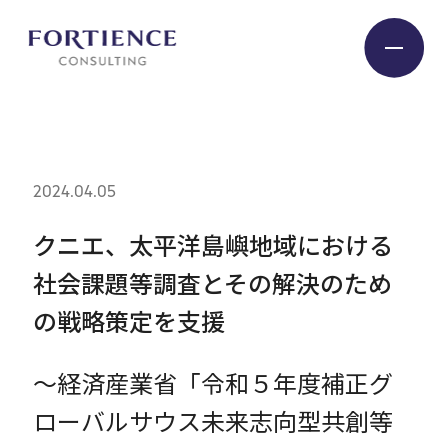
プライバシー設定
Industry
2024.04.05
Service
クニエ、太平洋島嶼地域における
社会課題等調査とその解決のため
Insight
の戦略策定を支援
Expert
～経済産業省「令和５年度補正グ
ローバルサウス未来志向型共創等
Company