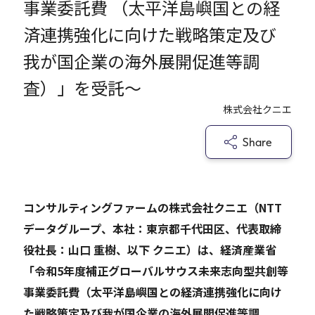
事業委託費 （太平洋島嶼国との経
済連携強化に向けた戦略策定及び
Careers
我が国企業の海外展開促進等調
査）」を受託～
News
株式会社クニエ
Contact
Share
サイト内検索
コンサルティングファームの株式会社クニエ（NTT
データグループ、本社：東京都千代田区、代表取締
JP
EN
役社長：山口 重樹、以下 クニエ）は、経済産業省
「令和5年度補正グローバルサウス未来志向型共創等
事業委託費（太平洋島嶼国との経済連携強化に向け
た戦略策定及び我が国企業の海外展開促進等調