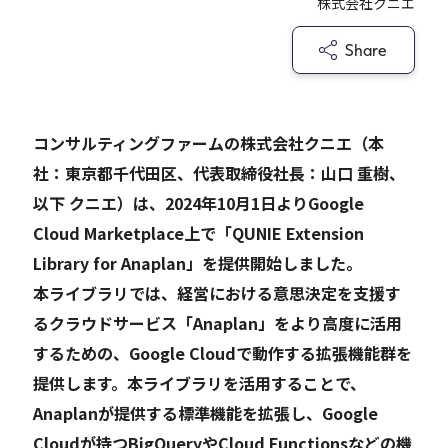
株式会社クニエ
Share
Careers
News
コンサルティングファームの株式会社クニエ（本
社：東京都千代田区、代表取締役社長：山口 重樹、
Contact
以下 クニエ）は、2024年10月1日よりGoogle
サイト内検索
Cloud Marketplace上で「QUNIE Extension
Library for Anaplan」を提供開始しました。
本ライブラリでは、経営における意思決定を支援す
るクラウドサービス「Anaplan」をより高度に活用
JP
EN
するための、Google Cloudで動作する拡張機能群を
提供します。本ライブラリを活用することで、
Anaplanが提供する標準機能を拡張し、Google
Cloudが持つBigQueryやCloud Functionsなどの機