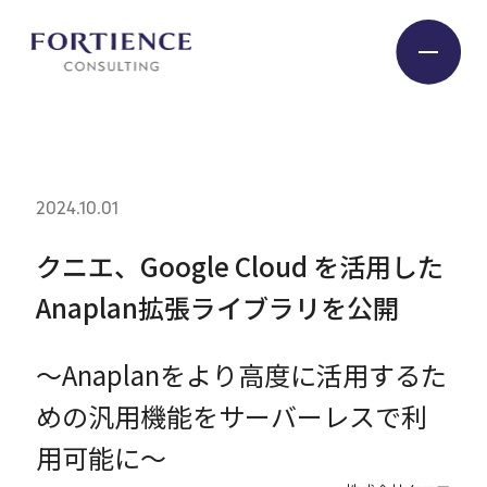
プライバシー設定
Industry
2024.10.01
Service
クニエ、Google Cloud を活用した
Anaplan拡張ライブラリを公開
Insight
～Anaplanをより高度に活用するた
Expert
めの汎用機能をサーバーレスで利
用可能に～
Company