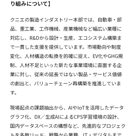
り組みについて】
クニエの製造インダストリー本部では、自動車・部
品、重工業、工作機械、産業機械など幅広い業種に
対応し、R&Dから設計・生産、エコシステム構築ま
で一貫した支援を提供しています。市場動向や制度
変化、人材構造の転換を的確に捉え、EV化やGHG規
制、人材不足といった新たな事業環境に直面する企
業に対し、従来の延長ではない製品・サービス価値
の創出と、バリューチェーン再構築を推進していま
す。
現場起点の課題抽出から、AIやIoTを活用したデータ
グラフ化、DX／生成AIによるCPS学習環境の設計、
国内データスペースの構想など、先進的なプロジェク
トを多数リード。戦略から業務、IT・デジタルまで