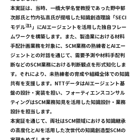
本実証は、当時、一橋大学名誉教授であった野中郁
次郎氏と竹内弘高氏が提唱した知識創造理論「SECI
注1
モデル
」にAIエージェントを活用した独自フレー
ムワークを構築します。また、製造業における材料
手配計画業務を対象に、SCM業務の熟練者とAIエー
ジェントとの対話を通じて、需要予測や材料手配判
断などのSCM業務における判断観点を形式知化しま
す。それにより、未熟練者の育成や組織全体での知識
共有を支援します。NTTデータはAIエージェント基
盤の設計・実装を担い、フォーティエンスコンサル
ティングはSCM業務知見を活用した知識設計・業務
設計を担当します。
本実証を通じて、両社はSCM領域における知識継承
の高度化とAIを活用した次世代の知識創造型SCMの
実現をめざします。