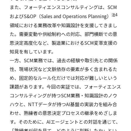
また、フォーティエンスコンサルティングは、SCM
注4
およびS&OP（Sales and Operations Planning）
領域における業務改革や知識設計を支援してきまし
た。需要変動や供給制約への対応、部門横断での意
思決定高度化など、製造業におけるSCM変革支援の
知見を有しています。
一方、SCM業務では、過去の経験や取引先との関係
性、現場状況など文脈依存の要素が多く含まれるた
め、固定的なルール化だけでは対応が難しいという
課題があります。今回の実証では、フォーティエンス
コンサルティングが持つSCM業務・知識設計のノウ
ハウと、NTTデータが持つAI基盤の実装力を組み合
わせ、熟練者の意思決定プロセスの継承をめざしま
す。そのために、AIエージェントとの対話を通じて、
「熟練者が何を見て、どのように判断したか」とい