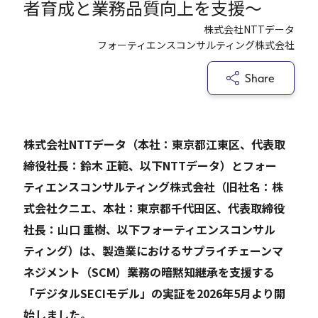
者育成と業務品質向上を支援～
株式会社NTTデータ
Careers
フォーティエンスコンサルティング株式会社
Share
News
Contact
株式会社NTTデータ（本社：東京都江東区、代表取
サイト内検索
締役社長：鈴木 正範、以下NTTデータ）とフォー
ティエンスコンサルティング株式会社（旧社名：株
式会社クニエ、本社：東京都千代田区、代表取締役
社長：山口 重樹、以下フォーティエンスコンサル
JP
EN
ティング）は、製造業におけるサプライチェーンマ
ネジメント（SCM）業務の暗黙知継承を支援する
「デジタルSECIモデル」の実証を2026年5月より開
始しました。