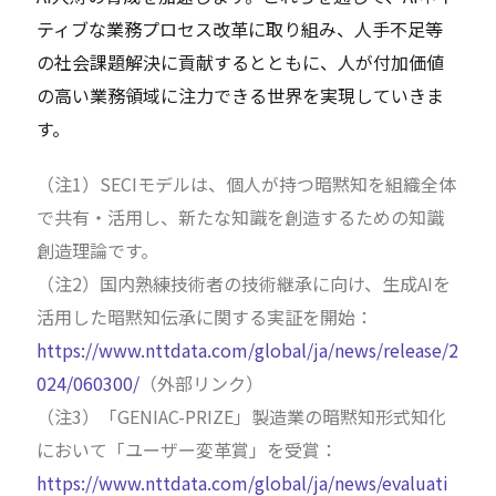
ティブな業務プロセス改革に取り組み、人手不足等
の社会課題解決に貢献するとともに、人が付加価値
の高い業務領域に注力できる世界を実現していきま
す。
（注1）SECIモデルは、個人が持つ暗黙知を組織全体
で共有・活用し、新たな知識を創造するための知識
創造理論です。
（注2）国内熟練技術者の技術継承に向け、生成AIを
活用した暗黙知伝承に関する実証を開始：
https://www.nttdata.com/global/ja/news/release/2
024/060300/
（外部リンク）
（注3）「GENIAC-PRIZE」製造業の暗黙知形式知化
において「ユーザー変革賞」を受賞：
https://www.nttdata.com/global/ja/news/evaluati