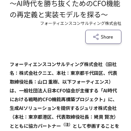
～AI時代を勝ち抜くためのCFO機能
の再定義と実装モデルを探る～
Careers
フォーティエンスコンサルティング株式会社
News
Share
Contact
フォーティエンスコンサルティング株式会社（旧社
サイト内検索
名：株式会社クニエ、本社：東京都千代田区、代表
取締役社長：山口 重樹、以下フォーティエンス）
は、一般社団法人日本CFO協会が主催する「AI時代
JP
EN
における戦略的CFO機能再構築プロジェクト」に、
生成AIソリューションを提供するジュリオ株式会社
（本社：東京都港区、代表取締役社長：姥貝 賢次）
（注）
とともに協力パートナー
として参画することを