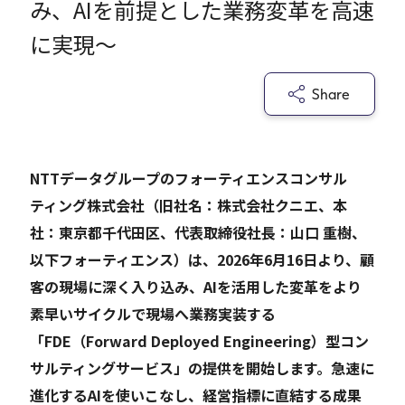
み、AIを前提とした業務変革を高速
に実現～
Careers
Share
News
Contact
NTTデータグループのフォーティエンスコンサル
ティング株式会社（旧社名：株式会社クニエ、本
サイト内検索
社：東京都千代田区、代表取締役社長：山口 重樹、
以下フォーティエンス）は、2026年6月16日より、顧
客の現場に深く入り込み、AIを活用した変革をより
JP
EN
素早いサイクルで現場へ業務実装する
「FDE（Forward Deployed Engineering）型コン
サルティングサービス」の提供を開始します。急速に
進化するAIを使いこなし、経営指標に直結する成果