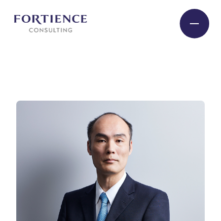
プライバシー設定
Industry
Service
Insight
Expert
Company