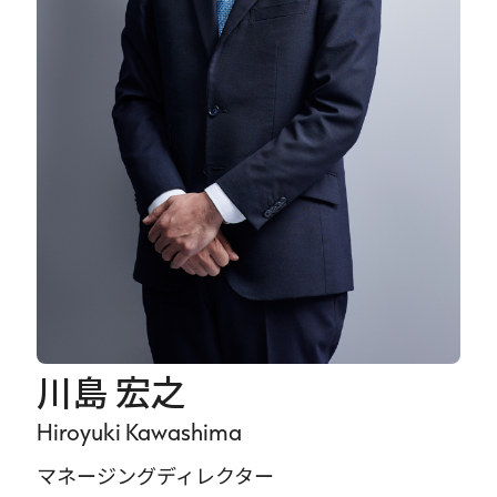
Careers
News
Contact
サイト内検索
JP
EN
川島 宏之
Hiroyuki Kawashima
マネージングディレクター