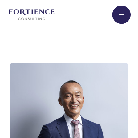
プライバシー設定
Industry
Service
Insight
Expert
Company