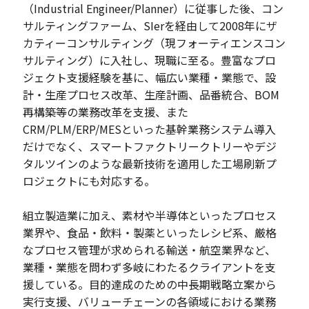
（Industrial Engineer/Planner）に従事した後、コン
サルティングファーム、SIerを経由して2008年にザ
カティーコンサルティング（現フォーティエンスコン
サルティング）に入社し、現職に至る。豊富なプロ
ジェクト支援経験を基に、幅広い業種・業態で、設
計・生産プロセス改革、生産計画、品番統合、BOM
再構築等の業務改革を支援、また
CRM/PLM/ERP/MESといった基幹業務システム導入
だけでなく、スマートファクトリークトリーやデジ
タルツインのような最新技術を適用した工場刷新プ
ロジェクトにも対応する。
組立製造業に加え、素材や半導体といったプロセス
業界や、食品・飲料・製薬といったレシピ系、厳格
なプロセス管理が求められる輸送・航空業界など、
業種・業態を問わず多岐にわたるクライアントを支
援している。目的達成のための中長期戦略立案から
実行支援、バリューチェーンの各領域における業務