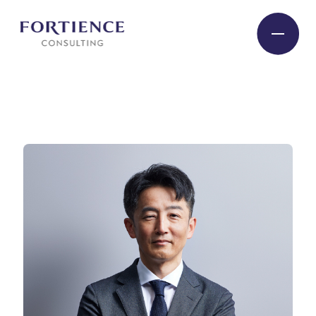
プライバシー設定
Industry
Service
Insight
Expert
Company