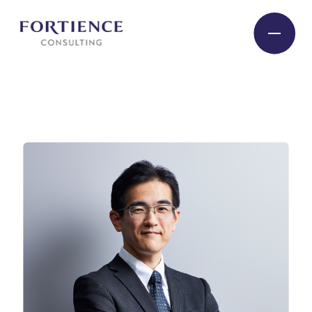
プライバシー設定
Industry
Service
Insight
Expert
Company