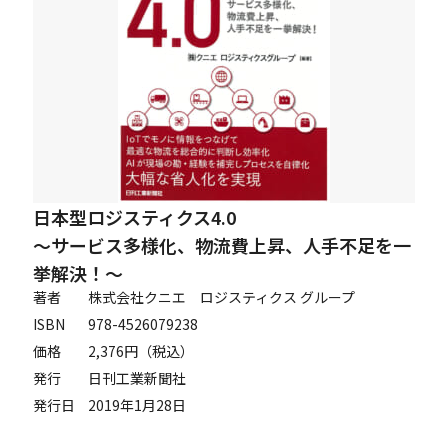
Careers
News
Contact
日本型ロジスティクス4.0
サイト内検索
～サービス多様化、物流費上昇、人手不足を一
挙解決！～
著者
株式会社クニエ ロジスティクス グループ
ISBN
‎978-4526079238
JP
EN
価格
2,376円（税込）
発行
日刊工業新聞社
発行日
2019年1月28日