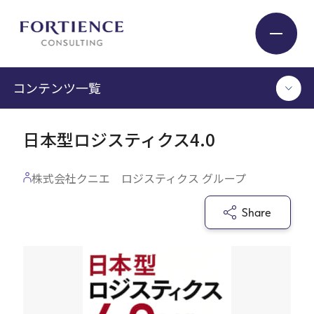
プライバシー設定
コンテンツ一覧
Industry
日本型ロジスティクス4.0
TOP
Service
コンサルタント執筆記事
株式会社クニエ ロジスティクス グループ
セミナー / イベント
セミナーアーカイブ
Insight
Share
調査 / レポート
メディア掲載
書籍
Expert
ログイン
Company