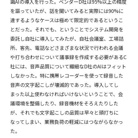
識AIの導入を行った。ベンダーD社は95%以上の精度
を謳っていたが、話を聞いてみると実際には90%に
達するようなケースは極めて限定的であるというこ
とだった。それでも、ということでシステム開発を
委託し自社に導入してみたが、自社会議室、工場詰
所、客先、電話などさまざまな状況で行われる会議
や打ち合わせについて議事録を作成する必要があるC
社には、音声品質について繊細なD社のAIはフィット
しなかった。特に携帯レコーダーを使って録音した
音声の文字起こしが壊滅的であった。導入してし
まった以上使わなければいけないということで、会
議環境を整備したり、録音機材をそろえたりした
が、それでも文字起こしの品質は早々と頭打ちに
なってしまい、業務負荷の軽減にはつながらなかっ
た。