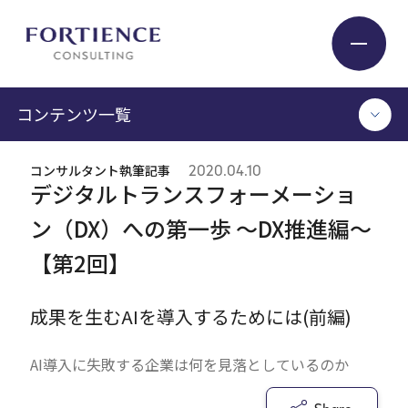
プライバシー設定
コンテンツ一覧
Industry
コンサルタント執筆記事
2020.04.10
TOP
デジタルトランスフォーメーショ
Service
コンサルタント執筆記事
ン（DX）への第一歩 ～DX推進編～
セミナー / イベント
【第2回】
セミナーアーカイブ
Insight
調査 / レポート
メディア掲載
成果を生むAIを導入するためには(前編)
書籍
Expert
AI導入に失敗する企業は何を見落としているのか
ログイン
Company