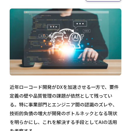
Careers
News
Contact
サイト内検索
近年ローコード開発がDXを加速させる一方で、要件
定義の壁や品質管理の課題が依然として残ってい
JP
EN
る。特に事業部門とエンジニア間の認識のズレや、
技術的負債の増大が開発のボトルネックとなる現状
を明らかにし、これを解決する手段としてAIの活用
を考察する。