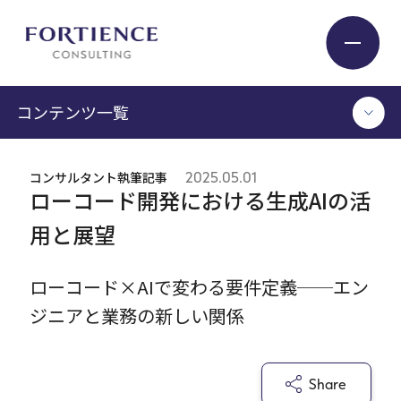
プライバシー設定
コンテンツ一覧
Industry
TOP
コンサルタント執筆記事
2025.05.01
ローコード開発における生成AIの活
Service
コンサルタント執筆記事
用と展望
セミナー / イベント
セミナーアーカイブ
Insight
調査 / レポート
ローコード×AIで変わる要件定義──エン
メディア掲載
ジニアと業務の新しい関係
書籍
Expert
ログイン
Share
Company