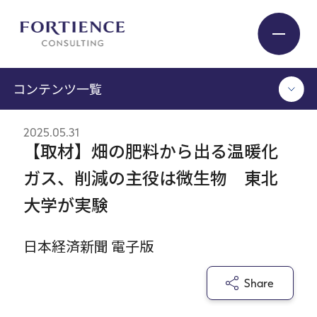
プライバシー設定
コンテンツ一覧
Industry
2025.05.31
TOP
【取材】畑の肥料から出る温暖化
Service
コンサルタント執筆記事
ガス、削減の主役は微生物 東北
セミナー / イベント
大学が実験
セミナーアーカイブ
Insight
調査 / レポート
メディア掲載
日本経済新聞 電子版
書籍
Expert
Share
ログイン
Company