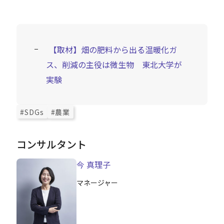
Careers
【取材】畑の肥料から出る温暖化ガ
News
ス、削減の主役は微生物 東北大学が
実験
Contact
#SDGs
#農業
サイト内検索
コンサルタント
今 真理子
JP
EN
マネージャー