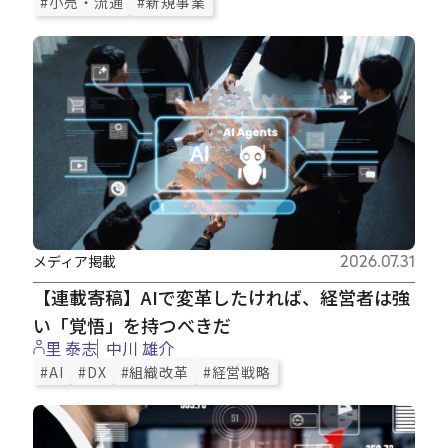
#小売・流通
#新規事業
メディア掲載
2026.07.31
【連載寄稿】AIで変革したければ、経営者は強
い「覚悟」を持つべきだ
里 泰志
中川 雄介
#AI
#DX
#組織改革
#経営戦略