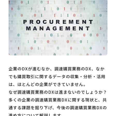
Careers
News
Contact
サイト内検索
企業のDXが進むなか、調達購買業務のDX、なか
でも購買取引に関するデータの収集・分析・活用
は、ほとんどの企業ができていません。
JP
EN
なぜ調達購買業務のDXは進まないのでしょうか？
多くの企業の調達購買業務DXに関する現状と、共
通する課題を掘り下げ、今後の調達購買業務DXの
進め方について解説します。