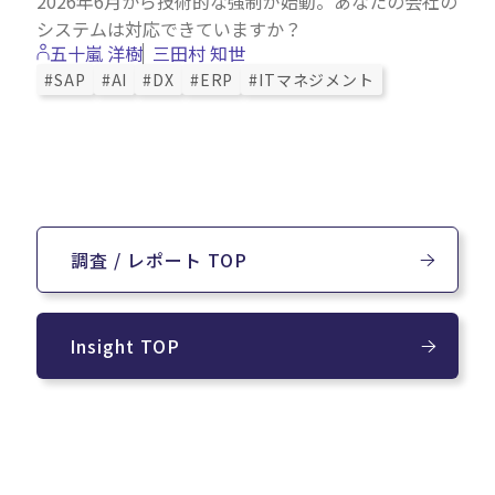
2026年6月から技術的な強制が始動。あなたの会社の
システムは対応できていますか？
五十嵐 洋樹
三田村 知世
#SAP
#AI
#DX
#ERP
#ITマネジメント
調査 / レポート TOP
Insight TOP