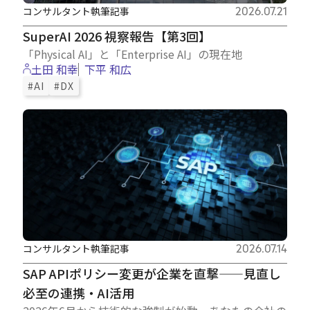
コンサルタント執筆記事
2026.07.21
SuperAI 2026 視察報告【第3回】
「Physical AI」と「Enterprise AI」の現在地
土田 和幸
下平 和広
#AI
#DX
コンサルタント執筆記事
2026.07.14
SAP APIポリシー変更が企業を直撃——見直し
必至の連携・AI活用