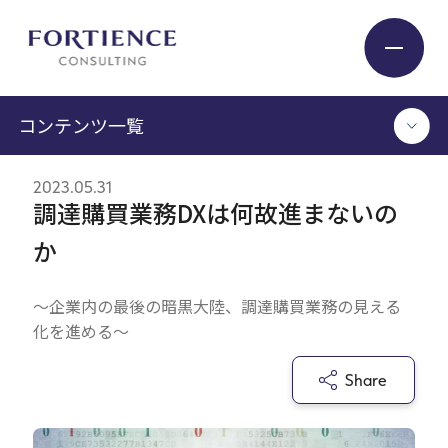
プライバシー設定
コンテンツ一覧
Industry
2023.05.31
TOP
調達購買業務DXは何故進まないの
Service
コンサルタント執筆記事
か
セミナー / イベント
セミナーアーカイブ
Insight
～企業内の最後の暗黒大陸、調達購買業務の見える
調査 / レポート
化を進める～
メディア掲載
書籍
Expert
Share
ログイン
Company