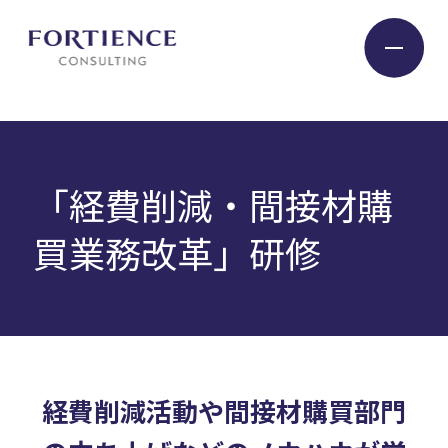
プライバシー設定
Industry
「経費削減・間接材購
Service
買業務改革」研修
Insight
Expert
経費削減活動や間接材購買部門
Company