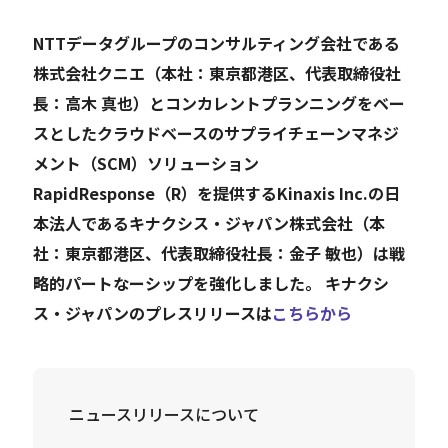
NTTデータグループのコンサルティング会社である
Careers
株式会社クニエ（本社：東京都港区、代表取締役社
長：高木 真也）とコンカレントプランニングをベー
News
スとしたクラウドベースのサプライチェーンマネジ
メント（SCM）ソリューション
Contact
RapidResponse（R）を提供するKinaxis Inc.の日
本法人であるキナクシス・ジャパン株式会社（本
サイト内検索
社：東京都港区、代表取締役社長：金子 敏也）は戦
略的パートなーシップを強化しました。
キナクシ
ス・ジャパンのプレスリリースは
こちらから
JP
EN
ニュースリリースについて