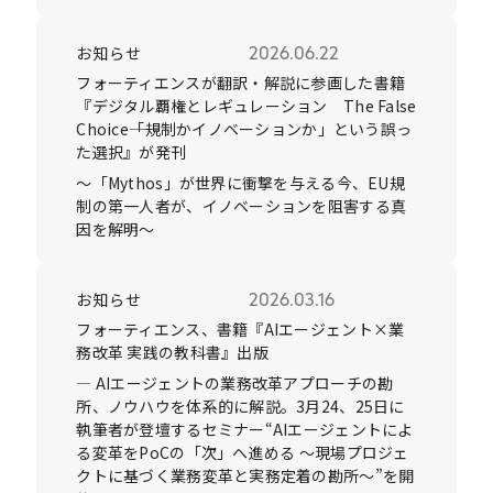
お知らせ
2026.06.22
フォーティエンスが翻訳・解説に参画した書籍
『デジタル覇権とレギュレーション The False
Choice――「規制かイノベーションか」という誤っ
た選択』が発刊
～「Mythos」が世界に衝撃を与える今、EU規
制の第一人者が、イノベーションを阻害する真
因を解明〜
お知らせ
2026.03.16
フォーティエンス、書籍『AIエージェント×業
務改革 実践の教科書』出版
― AIエージェントの業務改革アプローチの勘
所、ノウハウを体系的に解説。3月24、25日に
執筆者が登壇するセミナー“AIエージェントによ
る変革をPoCの「次」へ進める ～現場プロジェ
クトに基づく業務変革と実務定着の勘所〜”を開