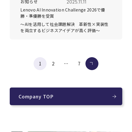
お知らせ
2025.11.11
Lenovo AI Innovation Challenge 2026で優
勝・準優勝を受賞
～AIを活用して社会課題解決 革新性×実装性
を両立するビジネスアイデアが高く評価～
投
1
2
…
7
次へ
稿
の
ペー
ジ
Company TOP
送
り