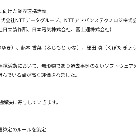
に向けた業界連携活動」
式会社NTTデータグループ、NTTアドバンステクノロジ株式会
社日立製作所、日本電気株式会社、富士通株式会社
）
おゆき）、藤本 香菜（ふじもと かな）、窪田 曉（くぼた ぎょ
連携活動において、無形物であり過去事例のないソフトウェア分
組んでいる点が高く評価されました。
題解決に寄与していきます。
量算定のルールを策定