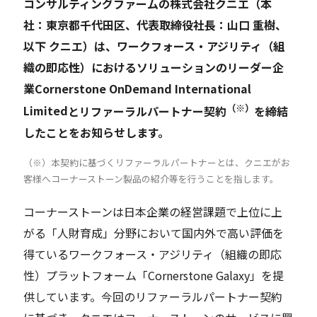
コンサルティングファームの株式会社クニエ（本
社：東京都千代田区、代表取締役社長：山口 重樹、
Careers
以下 クニエ）は、
ワークフォース・アジリティ（組
織の即応性）におけるソリューションのリーダー企
News
業
Cornerstone OnDemand International
（※）
Limited
とリファーラルパートナー契約
を締結
したことをお知らせします。
Contact
（※）本契約に基づくリファーラルパートナーとは、クニエがお
サイト内検索
客様へコーナーストーン製品の紹介等を行うことを指します。
コーナーストーンは日本企業の経営課題で上位に上
がる「人財育成」分野において国内外で高い評価を
JP
EN
得ているワークフォース・アジリティ（組織の即応
性）プラットフォーム「Cornerstone Galaxy」を提
供しています。今回のリファーラルパートナー契約