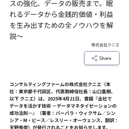
スの強化、データの販売まで。眠
れるデータから金銭的価値・利益
Careers
を生み出すための全ノウハウを解
説～
News
株式会社クニエ
Contact
Share
サイト内検索
コンサルティングファームの株式会社クニエ（本
社：東京都千代田区、代表取締役社長：山口重樹、
JP
EN
以下 クニエ）は、2025年4月21日、書籍『全社で
データを活かす技術 －データマネタイゼーションの
成功法則－』（著者：バーバラ・ウィクサム／シン
シア・M・ビース／レスリー・オーウェンス、翻訳：
天野秀俊）が発行されることをお知らせします。