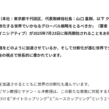
（本社：東京都千代田区、代表取締役社長：山口 重樹、以下 
断化する世界でいかなるグローバル戦略をとるべきか』（著者
イニシアティブ
）が2025年7月23日に発売開始されることを
略をどのように加速させているか、そして分断化が進む世界で
自の視点で体系的に書かれています。
を加速させるとともに世界の分断化も進んでいます。
ビサン教授とヤドン・ルオ教授は、この新たな常態に対処する
ける“タイトカップリング”と“ルースカップリング”という２