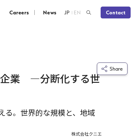
Careers
News
JP
EN
Contact
Share
籍企業 ―分断化する世
える。世界的な規模と、地域
株式会社クニエ